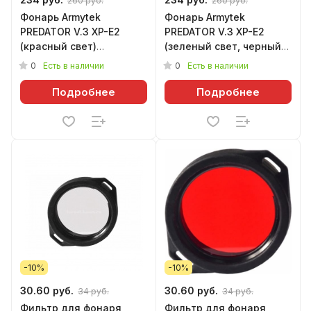
260 руб.
260 руб.
Фонарь Armytek
Фонарь Armytek
PREDATOR V.3 XP-E2
PREDATOR V.3 XP-E2
(красный свет)
(зеленый свет, черный)
(<Свойства не
(<Свойства не
0
0
Есть в наличии
Есть в наличии
назначены>)
назначены>)
Подробнее
Подробнее
-10%
-10%
30.60 руб.
30.60 руб.
34 руб.
34 руб.
Фильтр для фонаря
Фильтр для фонаря