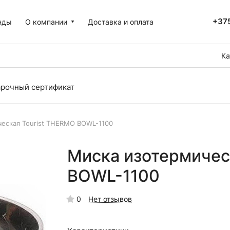
+375
нды
О компании
Доставка и оплата
Ка
рочный сертификат
еская Tourist THERMO BOWL-1100
Миска изотермичес
BOWL-1100
0
Нет отзывов