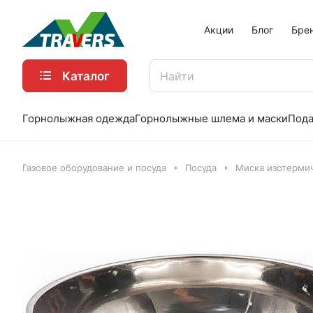
Акции
Блог
Бре
Каталог
Горнолыжная одежда
Горнолыжные шлема и маски
Пода
Газовое оборудование и посуда
Посуда
Миска изотермич