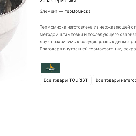
Характеристики
Элемент
—
термомиска
Термомиска изготовлена из нержавеющей ст
методом штамповки и последующего сварив
двух независимых сосудов разных диаметро
Благодаря внутренней термоизоляции, сохра
температуру содержимого, при этом нижняя
часть не нагревается.
Диаметр: 18 см.
Все товары TOURIST
Все товары катего