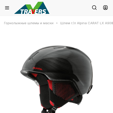
Горнолыжные шлемы и маски
Шлем г/л Alpina CARAT LX A9081