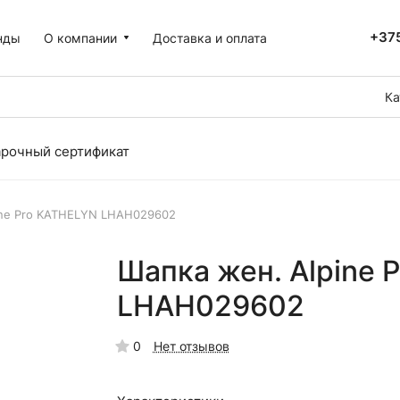
+375
нды
О компании
Доставка и оплата
Ка
рочный сертификат
ine Pro KATHELYN LHAH029602
Шапка жен. Alpine 
LHAH029602
0
Нет отзывов