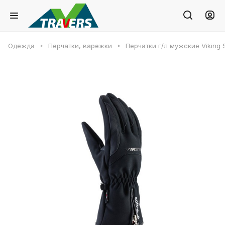
Одежда
Перчатки, варежки
Перчатки г/л мужские Viking S