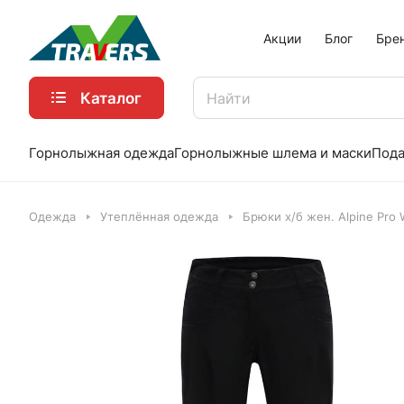
Акции
Блог
Бре
Каталог
Горнолыжная одежда
Горнолыжные шлема и маски
Пода
Одежда
Утеплённая одежда
Брюки х/б жен. Alpine Pro