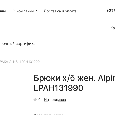
+375
нды
О компании
Доставка и оплата
Ка
рочный сертификат
 WAKA 2 INS. LPAH131990
Брюки х/б жен. Alpi
LPAH131990
0
Нет отзывов