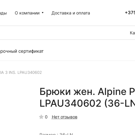
+375
нды
О компании
Доставка и оплата
Ка
рочный сертификат
IA 3 INS. LPAU340602
Брюки жен. Alpine P
LPAU340602 (36-LN,
0
Нет отзывов
Размер :
36-LN