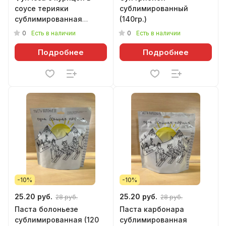
соусе терияки
сублимированный
сублимированная
(140гр.)
(240гр.)
0
0
Есть в наличии
Есть в наличии
Подробнее
Подробнее
-10%
-10%
25.20 руб.
25.20 руб.
28 руб.
28 руб.
Паста болоньезе
Паста карбонара
сублимированная (120
сублимированная