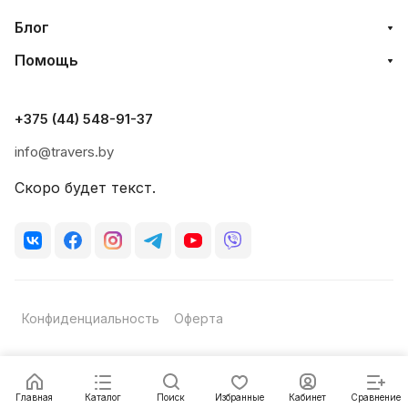
ценности, которые сложились на
Блог
протяжении многих лет, это:
Помощь
функциональность, безопасность и
дизайн. Для того, что бы вы чувствовали
себя не только безопасно и комфортно, но
+375 (44) 548-91-37
и стильно!
info@travers.by
Кроме того, вся продукция Rock Empire
Скоро будет текст.
сертифицирована по европейской
системе качества ISO 9001:2008.
Конфиденциальность
Оферта
Главная
Каталог
Поиск
Избранные
Кабинет
Сравнение