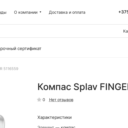
+375
нды
О компании
Доставка и оплата
Ка
рочный сертификат
ER 5116559
Компас Splav FINGE
0
Нет отзывов
Характеристики
Элемент
—
компас