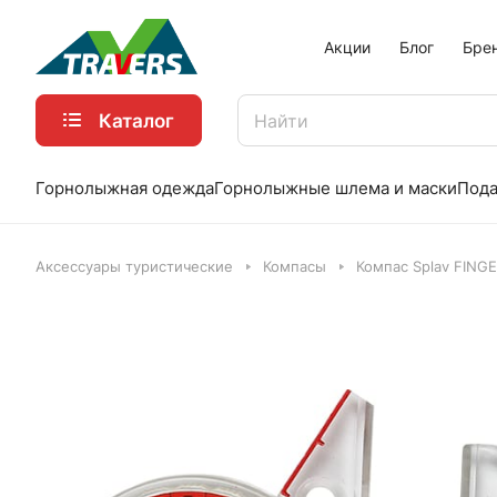
Акции
Блог
Бре
Каталог
Горнолыжная одежда
Горнолыжные шлема и маски
Пода
Аксессуары туристические
Компасы
Компас Splav FING