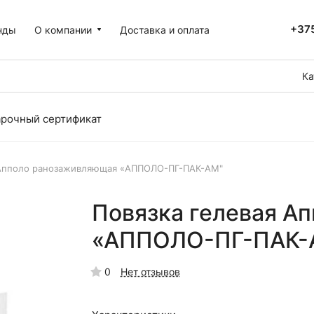
+375
нды
О компании
Доставка и оплата
Ка
рочный сертификат
 Апполо ранозаживляющая «АППОЛО-ПГ-ПАК-АМ"
Повязка гелевая А
«АППОЛО-ПГ-ПАК-
0
Нет отзывов