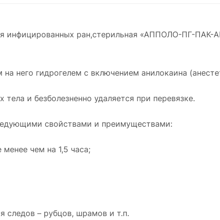
ния инфицированных ран,стерильная «АППОЛО-ПГ-ПАК-А
м на него гидрогелем с включением анилокаина (анесте
 тела и безболезненно удаляется при перевязке.
ледующими свойствами и преимуществами:
менее чем на 1,5 часа;
 следов – рубцов, шрамов и т.п.