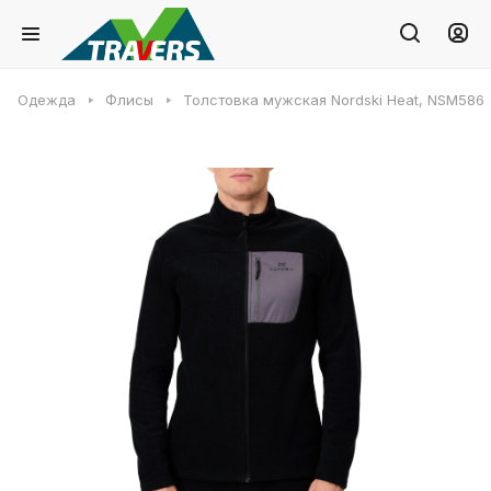
Одежда
Флисы
Толстовка мужская Nordski Heat, NSM586