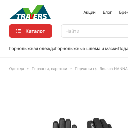
Акции
Блог
Бре
Каталог
Горнолыжная одежда
Горнолыжные шлема и маски
Пода
Одежда
Перчатки, варежки
Перчатки г/л Reusch HANNA