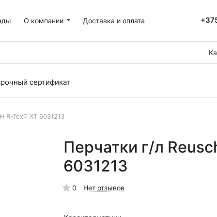
+375
нды
О компании
Доставка и оплата
Ка
рочный сертификат
H R-Tex® XT 6031213
Перчатки г/л Reus
6031213
0
Нет отзывов