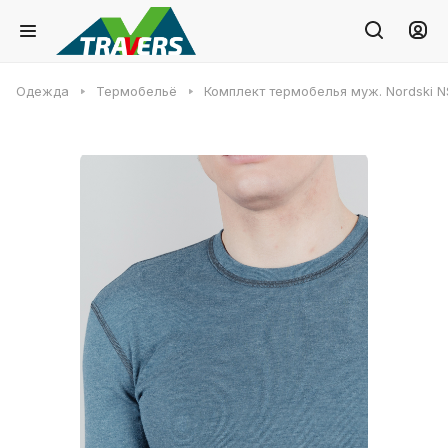
Одежда
Термобельё
Комплект термобелья муж. Nordski 