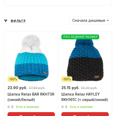
д. Особенность Relax - это очки: солнце,
спорт, лыжи, чтение и диоптрий.
Создали и разработали собственные
Сначала дешевые
ФИЛЬТР
бренды Relax (с 1996 года) и R2 (с 2002
года).
ПОСЛЕДНИЙ РАЗМЕР
Продукция успешно и традиционно
экспортируется в Германию, Словакию,
Францию, Польшу, Россию, Литву,
Эстонию и другие европейские страны.
-50%
-50%
23.90 руб.
25.15 руб.
47.80 руб.
50.30 руб.
Шапка Relax BAR RKH73R
Шапка Relax HAYLEY
(синий/белый)
RKH161C (т.серый/синий)
0
0
Есть в наличии
Есть в наличии