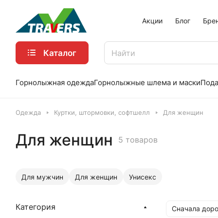
Акции
Блог
Бре
Каталог
Горнолыжная одежда
Горнолыжные шлема и маски
Пода
Одежда
Куртки, штормовки, софтшелл
Для женщин
Для женщин
5 товаров
Для мужчин
Для женщин
Унисекс
Категория
Сначала доро