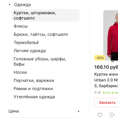
Одежда
Куртки, штормовки,
софтшелл
Флисы
Брюки, тайтсы, софтшелл
Термобельё
Летняя одежда
-50%
Головные уборы, шарфы,
бафы
166.10 руб
Носки
Куртка женс
Urban 2.0 NSW
Перчатки, варежки
S, барбарис
Ремни и подтяжки
0
Есть в н
Утеплённая одежда
Заказать
Цена