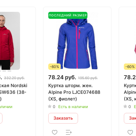
ПОСЛЕДНИЙ РАЗМЕР
-60%
-60%
.
78.24 руб.
78.2
332.20 руб.
195.60 руб.
кая Nordski
Куртка шторм. жен.
Курт
636 (38-
Alpine Pro LJCE074688
Alpi
)
(XS, фиолет)
(XS, 
аличии
0
Есть в наличии
0
Е
Заказать
За