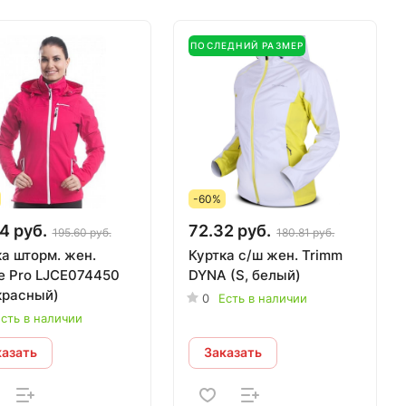
ПОСЛЕДНИЙ РАЗМЕР
-60%
4 руб.
72.32 руб.
195.60 руб.
180.81 руб.
ка шторм. жен.
Куртка с/ш жен. Trimm
ne Pro LJCE074450
DYNA (S, белый)
красный)
0
Есть в наличии
сть в наличии
казать
Заказать