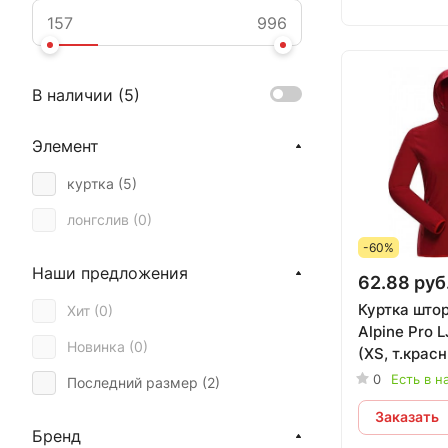
В наличии (
5
)
Элемент
куртка (
5
)
лонгслив (
0
)
-60%
Наши предложения
62.88 руб
Куртка штор
Хит (
0
)
Alpine Pro
Новинка (
0
)
(XS, т.крас
0
Есть в н
Последний размер (
2
)
Заказать
Бренд