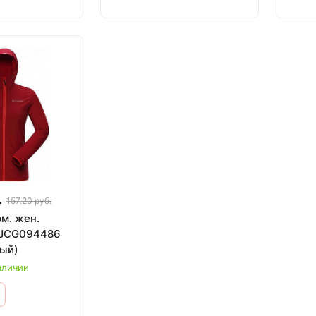
.
157.20 руб.
м. жен.
 LJCG094486
ный)
аличии