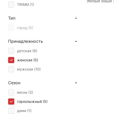
любые Ваши 
TRIMM (
1
)
Тип
город (
0
)
Принадлежность
детская (
9
)
женская (
5
)
мужская (
10
)
Сезон
весна (
3
)
горнолыжный (
5
)
деми (
1
)