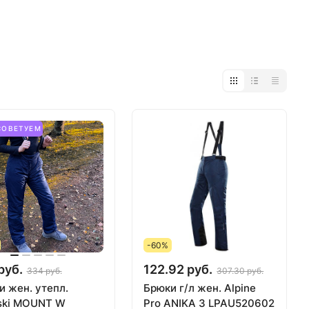
СОВЕТУЕМ
-60%
руб.
122.92 руб.
334 руб.
307.30 руб.
и жен. утепл.
Брюки г/л жен. Alpine
ski MOUNT W
Pro ANIKA 3 LPAU520602