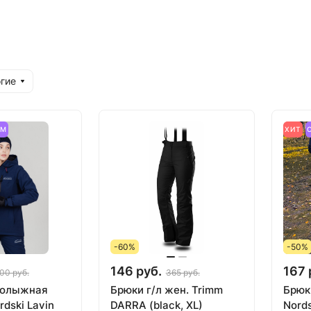
гие
ЕМ
ХИТ
-60%
-50%
146 руб.
167 
00 руб.
365 руб.
нолыжная
Брюки г/л жен. Trimm
Брюк
dski Lavin
DARRA (black, XL)
Nord