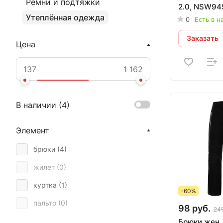
Ремни и подтяжки
2.0, NSW945
Утеплённая одежда
темно-сини
0
Есть в н
Заказать
Цена
В наличии (
4
)
Элемент
брюки (
4
)
жилет (
0
)
куртка (
1
)
-60%
пальто (
0
)
98 руб.
245
Брюки жен. 