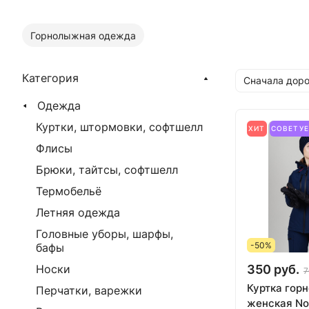
Горнолыжная одежда
Категория
Сначала доро
Одежда
Куртки, штормовки, софтшелл
ХИТ
СОВЕТУ
Флисы
Брюки, тайтсы, софтшелл
Термобельё
Летняя одежда
Головные уборы, шарфы,
-50%
бафы
350 руб.
Носки
7
Куртка гор
Перчатки, варежки
женская Nor