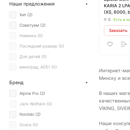
Наши предложения
KARIA 2 LP
(XS, 6000, b
Хит (
2
)
0
Есть в н
Советуем (
2
)
Заказать
Новинка (
0
)
Последний размер (
0
)
Для детей (
0
)
виноград, А051 (
0
)
Интернет-ма
Минску и вс
Бренд
В наших мага
Alpine Pro (
2
)
качественны
Jack Wolfskin (
0
)
VIKING, SIVE
Nordski (
2
)
Наши консул
Sivera (
0
)