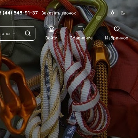
 (44) 548-91-37
Заказать звонок
талог
Войти
Сравнение
Избранное