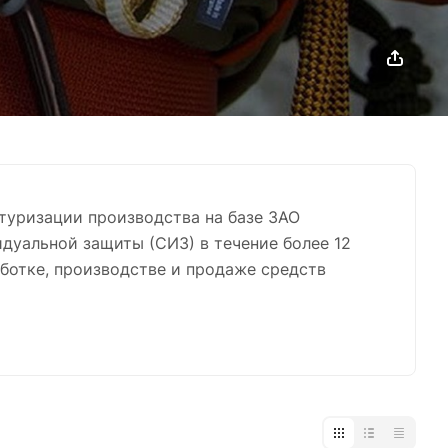
ктуризации производства на базе ЗАО
дуальной защиты (СИЗ) в течение более 12
аботке, производстве и продаже средств
менований, предназначенных для работ,
нте имеются удерживающие и страховочные
ельные пояса, устройства для спуска и
 анкерные линии и средства малой