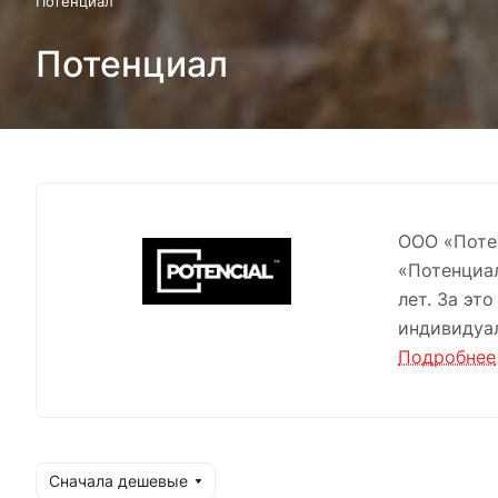
Потенциал
Потенциал
ООО «Потен
«Потенциал
лет. За эт
индивидуа
Подробнее
Ассортимен
связанных
привязи, с
позициони
Сначала дешевые