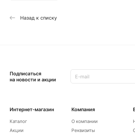
механизаци
сумки для 
Назад к списку
ООО «Поте
За коротк
получили с
труда, сох
Мы придае
На всех эт
Подписаться
испытания 
на новости и акции
зарубежье,
Интернет-магазин
Компания
Каталог
О компании
Акции
Реквизиты