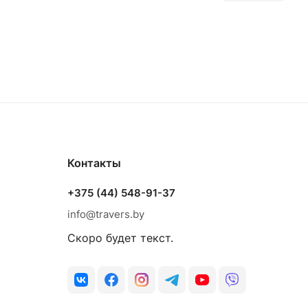
емни кожаные для когтей и лазы, а также
кизам заказчика.
 с компаниями в России и ближнем зарубежье.
тствующую новым стандартам ГОСТ Р ЕН, и
егда является обеспечение безопасности
и строго следуем разработанным технологиям.
Контакты
а, а также внедряем новое оборудование для
только одобрена в России и ближнем
+375 (44) 548-91-37
ое качество.
info@travers.by
Скоро будет текст.