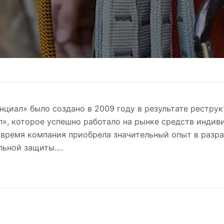
циал» было создано в 2009 году в результате рестру
», которое успешно работало на рынке средств индиви
о время компания приобрела значительный опыт в разр
льной защиты.
т продукции ООО «Потенциал» включает более 100 наи
 с повышенным риском для жизни. В нашем ассортиме
тропы, стропы ползункового типа, строительные спасат
рования, блокирующие устройства втягивающего типа,