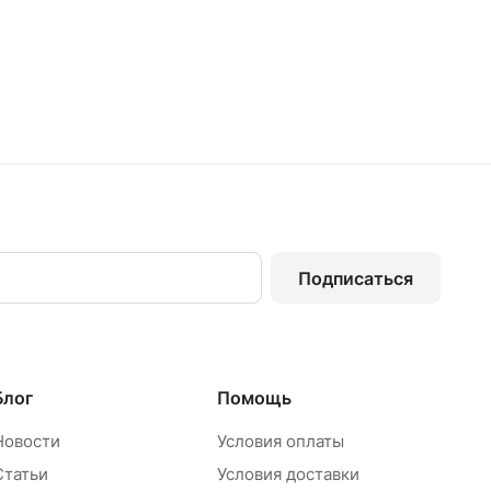
и, такие как когти монтерские, универсальные лазы, р
инструментов разработанные нашей компанией и по эс
нциал» установило стабильные партнерские отношения
ий период времени мы разработали продукцию, соотве
оответствующий сертификат. Нашей основной целью вс
ранение жизни и здоровья людей.
м большое значение качеству выпускаемой продукции 
апах производства мы осуществляем контроль качеств
Подписаться
средств индивидуальной защиты. Наша продукция не 
 но и проверена временем, что подтверждает ее высок
Блог
Помощь
Новости
Условия оплаты
Статьи
Условия доставки