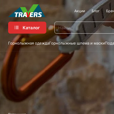
Акции
Блог
Бре
Каталог
Горнолыжная одежда
Горнолыжные шлема и маски
Пода