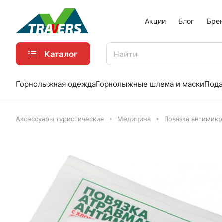
Акции
Блог
Бре
Каталог
Горнолыжная одежда
Горнолыжные шлема и маски
Пода
Аксессуары туристические
Медицина
Повязка антимик