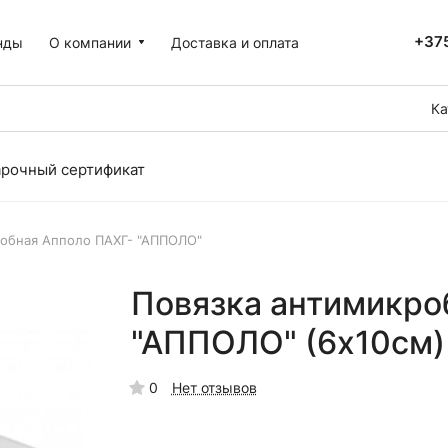
+375
нды
О компании
Доставка и оплата
Ка
рочный сертификат
робная Апполо ПАХГ- "АППОЛО"
Повязка антимикро
"АППОЛО" (6х10см)
0
Нет отзывов