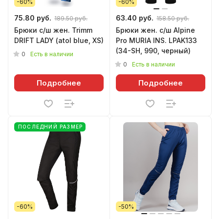
-60%
-60%
75.80 руб.
63.40 руб.
189.50 руб.
158.50 руб.
Брюки с/ш жен. Trimm
Брюки жен. с/ш Аlpine
DRIFT LADY (atol blue, XS)
Рro MURIA INS. LPAK133
(34-SH, 990, черный)
0
Есть в наличии
0
Есть в наличии
Подробнее
Подробнее
ПОСЛЕДНИЙ РАЗМЕР
-60%
-50%