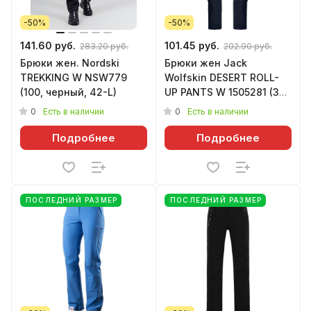
-50%
-50%
141.60 руб.
101.45 руб.
283.20 руб.
202.90 руб.
Брюки жен. Nordski
Брюки жен Jack
TREKKING W NSW779
Wolfskin DESERT ROLL-
(100, черный, 42-L)
UP PANTS W 1505281 (36,
1910_midnight blue)
0
0
Есть в наличии
Есть в наличии
Подробнее
Подробнее
ПОСЛЕДНИЙ РАЗМЕР
ПОСЛЕДНИЙ РАЗМЕР