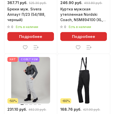
367.71 руб.
246.90 руб.
525.30 руб.
493.80 руб.
Брюки муж. Sivera
Куртка мужская
Алпаут П/23 (54/188,
утепленная Nordski
черный)
Coach, NSM894100 (XL,
черный)
0
0
Есть в наличии
Есть в наличии
Подробнее
Подробнее
ХИТ
СОВЕТУЕМ
-50%
-60%
231.10 руб.
168.76 руб.
462.20 руб.
421.90 руб.