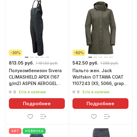
-30%
-50%
813.05 руб.
542.50 руб.
1 161.50 руб.
1 085 руб.
Полукомбенизон Sivera
Пальто жен. Jack
CLIMASHIELD APEX (167
Wolfskin OTTAWA COAT
g/m2) ASPEN AEROGEL
1107243 (XS, 5066, grape
Инта Про П (чёрный,
leaf)
0
0
Есть в наличии
Есть в наличии
48/176)
Подробнее
Подробнее
ХИТ
НОВИНКА