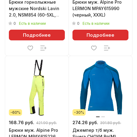
Брюки горнолыжные
Брюки муж. Alpine Pro
мужские Nordski Lavin
LERMON MPAY615990
2.0, NSM854 (60-5XL,
(черный, XXXL)
серый)
0
0
Есть в наличии
Есть в наличии
Подробнее
Подробнее
-60%
-30%
168.76 руб.
274.26 руб.
421.90 руб.
391.80 руб.
Брюки муж. Alpine Pro
Джемпер т/б муж.
LERMON MPAY615236
Sivera СНОУИ Вп(М)