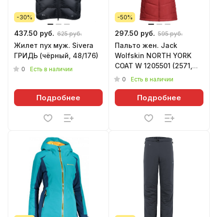
-30%
-50%
437.50 руб.
297.50 руб.
625 руб.
595 руб.
Жилет пух муж. Sivera
Пальто жен. Jack
ГРИДЬ (чёрный, 48/176)
Wolfskin NORTH YORK
COAT W 1205501 (2571,
0
Есть в наличии
coral red, XS (001))
0
Есть в наличии
Подробнее
Подробнее