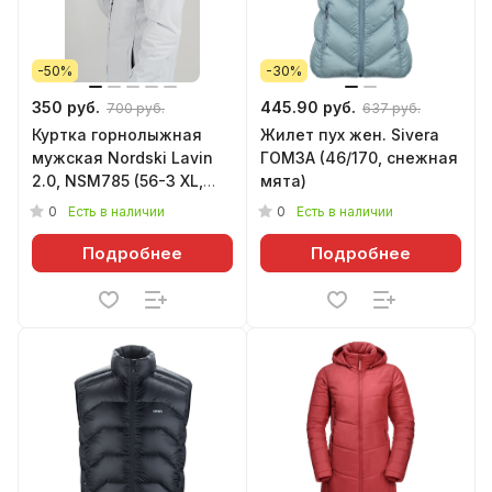
-50%
-30%
350 руб.
445.90 руб.
700 руб.
637 руб.
Куртка горнолыжная
Жилет пух жен. Sivera
мужская Nordski Lavin
ГОМЗА (46/170, снежная
2.0, NSM785 (56-3 XL,
мята)
серый)
0
0
Есть в наличии
Есть в наличии
Подробнее
Подробнее