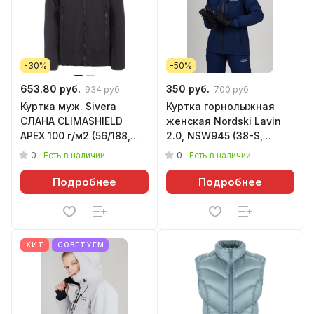
-30%
-50%
653.80 руб.
350 руб.
934 руб.
700 руб.
Куртка муж. Sivera
Куртка горнолыжная
СЛАНА CLIMASHIELD
женская Nordski Lavin
APEX 100 г/м2 (56/188,
2.0, NSW945 (38-S,
чёрный,0001)
темно-синий)
0
0
Есть в наличии
Есть в наличии
Подробнее
Подробнее
ХИТ
СОВЕТУЕМ