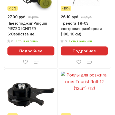
-10%
-10%
27.90 руб.
26.10 руб.
31 руб.
29 руб.
Пьезоподжиг Pinguin
Тренога TR-03
PIEZZO IGNITER
костровая разборная
(<Свойства не
(100, 16 см)
назначены>)
0
0
Есть в наличии
Есть в наличии
Подробнее
Подробнее