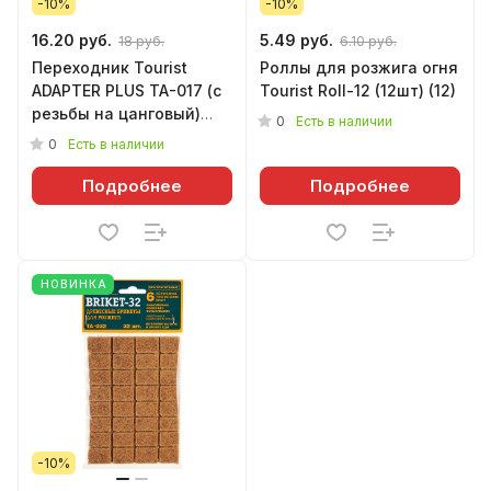
-10%
-10%
16.20 руб.
5.49 руб.
18 руб.
6.10 руб.
Переходник Tourist
Роллы для розжига огня
ADAPTER PLUS TA-017 (с
Tourist Roll-12 (12шт) (12)
резьбы на цанговый)
0
Есть в наличии
(<Свойства не
0
Есть в наличии
назначены>)
Подробнее
Подробнее
НОВИНКА
-10%