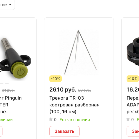
гие
-10%
-10%
26.10 руб.
16.2
31 руб.
29 руб.
г Pinguin
Тренога TR-03
Пере
ITER
костровая разборная
ADAP
 не
(100, 16 см)
резь
)
(<Св
аличии
0
Есть в наличии
0
Е
назн
Заказать
За