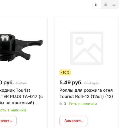
-10%
0 руб.
5.49 руб.
18 руб.
6.10 руб.
ходник Tourist
Роллы для розжига огня
TER PLUS TA-017 (с
Tourist Roll-12 (12шт) (12)
бы на цанговый)
0
Есть в наличии
ойства не
сть в наличии
ачены>)
казать
Заказать