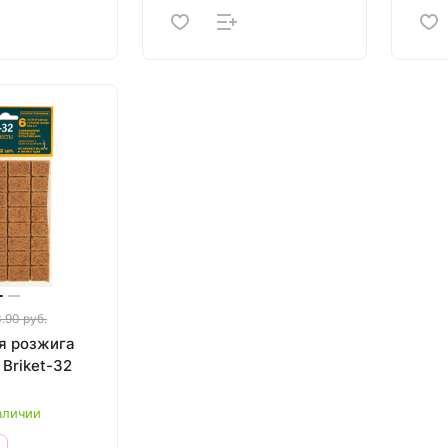
.90 руб.
я розжига
 Briket-32
аличии