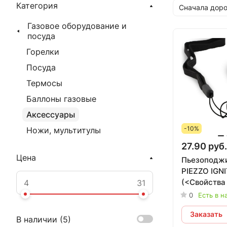
Категория
Сначала доро
Газовое оборудование и
посуда
Горелки
Посуда
Термосы
Баллоны газовые
Аксессуары
-10%
Ножи, мультитулы
27.90 руб.
Цена
Пьезоподжи
PIEZZO IGN
(<Свойства
назначены>
0
Есть в н
Заказать
В наличии (
5
)