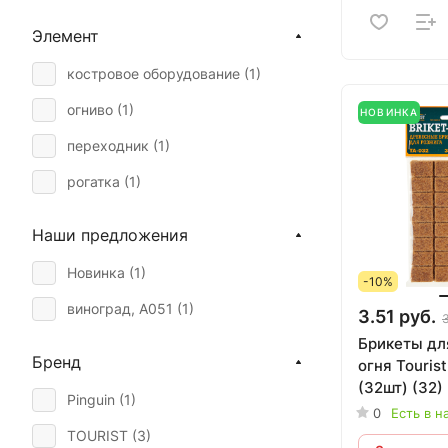
Элемент
костровое оборудование (
1
)
огниво (
1
)
НОВИНКА
переходник (
1
)
рогатка (
1
)
Наши предложения
Новинка (
1
)
-10%
виноград, А051 (
1
)
3.51 руб.
3
Брикеты дл
Бренд
огня Tourist
(32шт) (32)
Pinguin (
1
)
0
Есть в н
TOURIST (
3
)