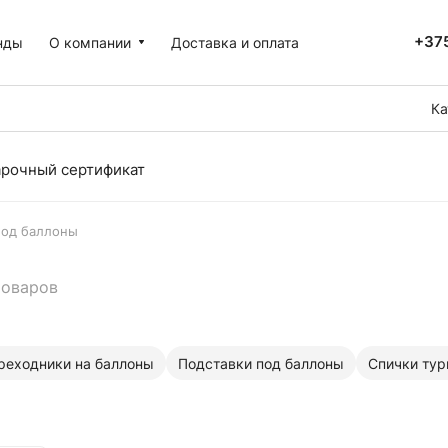
+375
нды
О компании
Доставка и оплата
Ка
рочный сертификат
под баллоны
товаров
реходники на баллоны
Подставки под баллоны
Спички тур