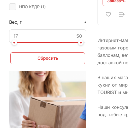
Заказать
НПО КЕДР (
1
)
Вес, г
Интернет-маг
газовым горе
баллонам, ве
Сбросить
доставкой п
В наших мага
кухни от мир
TOURIST и мн
Наши консул
под любые кр